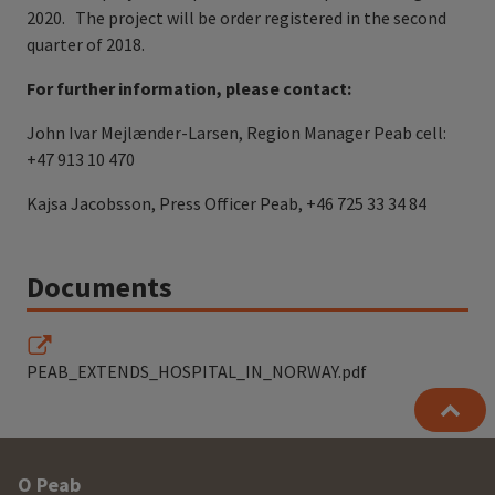
2020. The project will be order registered in the second
quarter of 2018.
For further information, please contact:
John Ivar Mejlænder-Larsen, Region Manager Peab cell:
+47 913 10 470
Kajsa Jacobsson, Press Officer Peab, +46 725 33 34 84
Documents
PEAB_EXTENDS_HOSPITAL_IN_NORWAY.pdf
Other
O Peab