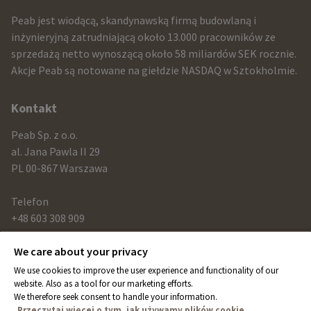
infomration
Peab jest wiodącą, skandynawską firmą budowlaną i
and
inżynieryjną zatrudniającą około 13.000 pracowników ze
sprzedażą netto wynoszącą około 58 miliardów SEK rocznie.
contact
Akcje Peab są notowane na giełdzie NASDAQ w Sztokholmie.
information
Kontakt
Peab Sp. z o.o.
al. Jana Pawla II 29
PL 00-867 Warszawa
Telefon
+48 603 308 909
We care about your privacy
Link
We use cookies to improve the user experience and functionality of our
peab.com
website. Also as a tool for our marketing efforts.
We therefore seek consent to handle your information.
peab.se
Przeczytaj więcej o tym, jak używamy plików cookie.