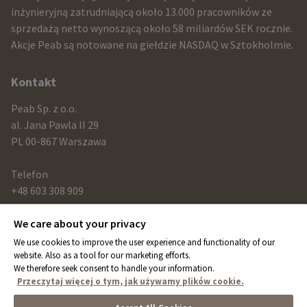
and
inżynieryjną zatrudniającą około 13.000 pracowników ze
sprzedażą netto wynoszącą około 58 miliardów SEK rocznie.
contact
Akcje Peab są notowane na giełdzie NASDAQ w Sztokholmie.
information
Kontakt
Peab Sp. z o.o.
al. Jana Pawla II 29
PL 00-867 Warszawa
Telefon
+48 603 308 909
We care about your privacy
Link
We use cookies to improve the user experience and functionality of our
peab.com
website. Also as a tool for our marketing efforts.
We therefore seek consent to handle your information.
peab.se
Przeczytaj więcej o tym, jak używamy plików cookie.
peab.no