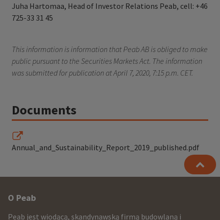
Juha Hartomaa, Head of Investor Relations Peab, cell: +46
725-33 31 45
This information is information that Peab AB is obliged to make
public pursuant to the Securities Markets Act. The information
was submitted for publication at April 7, 2020, 7:15 p.m. CET.
Documents
Annual_and_Sustainability_Report_2019_published.pdf
Other
O Peab
infomration
Peab jest wiodącą, skandynawską firmą budowlaną i