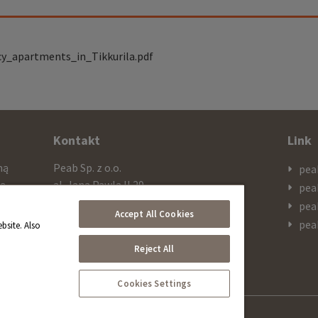
y_apartments_in_Tikkurila.pdf
Kontakt
Link
mą
Peab Sp. z o.o.
pea
cą
al. Jana Pawla II 29
pea
ażą
PL 00-867 Warszawa
pea
Accept All Cookies
 SEK
pea
bsite. Also
Telefon
Reject All
+48 603 308 909
Cookies Settings