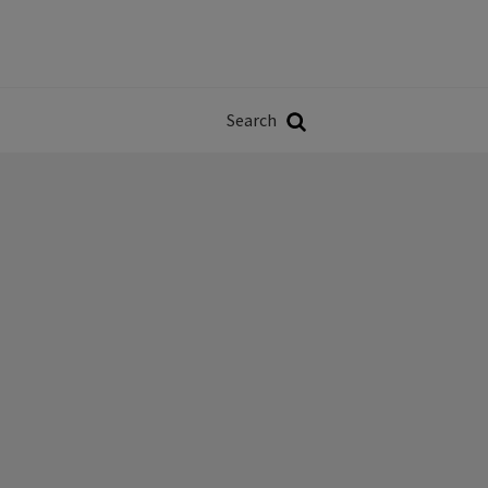
Władze
w
Search
ji
Search