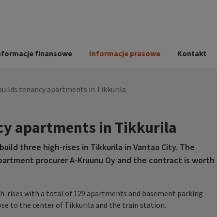
i
Kodeks postępowania
Historia Peab
pół
O Peab Bemanning
Ochrona danych 
procesie rekrutac
nformacje finansowe
Informacje prasowe
Kontakt
uilds tenancy apartments in Tikkurila
cy apartments in Tikkurila
ld three high-rises in Tikkurila in Vantaa City. The
partment procurer A-Kruunu Oy and the contract is worth
igh-rises with a total of 129 apartments and basement parking
ose to the center of Tikkurila and the train station.