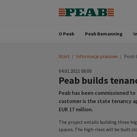
Strategia biznesowa
Wartośc
Oferty pracy
Nasz zes
Search for...
Wizja
O Peab
Peab Bemanning
I
You
Start
/
Informacje prasowe
/
Peab b
are
here:
04.01.2021 08:00
Peab builds tenan
Peab has been commissioned to bui
customer is the state tenancy a
EUR 17 million.
The project entails building three h
spaces. The high-rises will be built cl