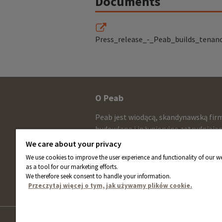
Documents
Press_release_-_Peab_builds_tenanc
Other
O Peab
infomration
Peab jest wiodącą, skandynawską fir
and
budowlaną i inżynieryjną zatrudniają
około 13.000 pracowników ze sprzed
contact
We care about your privacy
netto wynoszącą około 58 miliardów
We use cookies to improve the user experience and functionality of our we
information
rocznie. Akcje Peab są notowane na
as a tool for our marketing efforts.
giełdzie NASDAQ w Sztokholmie.
We therefore seek consent to handle your information.
Przeczytaj więcej o tym, jak używamy plików cookie.