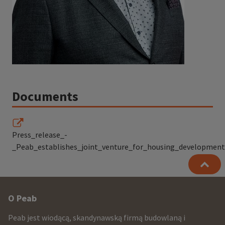
Documents
Press_release_-
_Peab_establishes_joint_venture_for_housing_developments
Other
O Peab
infomration
Peab jest wiodącą, skandynawską firmą budowlaną i